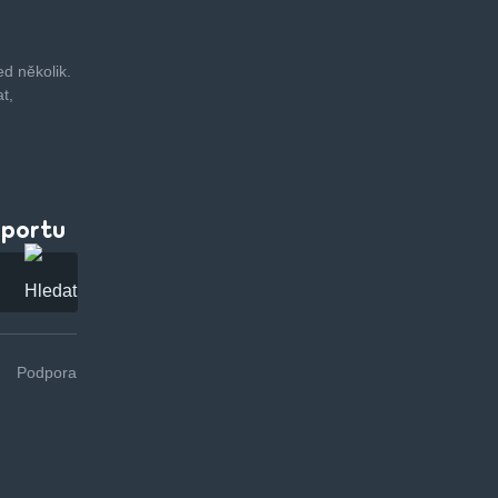
d několik.
t,
pportu
Podpora