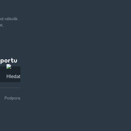
d několik.
t,
pportu
Podpora